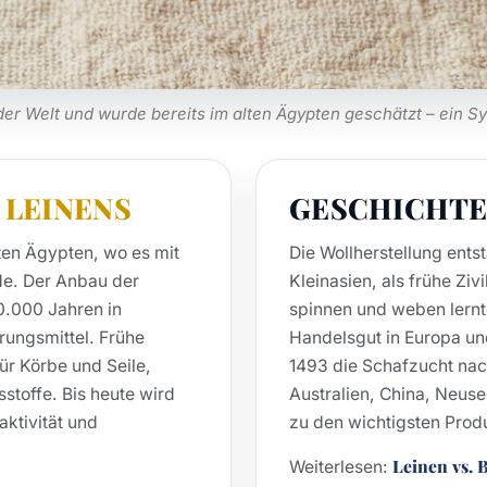
 der Welt und wurde bereits im alten Ägypten geschätzt – ein Sy
S
LEINENS
GESCHICHTE
ten Ägypten, wo es mit
Die Wollherstellung ents
rde. Der Anbau der
Kleinasien, als frühe Ziv
0.000 Jahren in
spinnen und weben lern
ungsmittel. Frühe
Handelsgut in Europa un
ür Körbe und Seile,
1493 die Schafzucht nac
stoffe. Bis heute wird
Australien, China, Neus
aktivität und
zu den wichtigsten Prod
Leinen vs.
Weiterlesen: