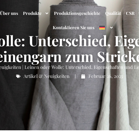
Über uns
Produkte
Produktionsgeschichte
Qualität
CSR
Kontaktieren Sie uns
lle: Unterschied, Ei
einengarn zum Strick
euigkeiten
|
Leinen oder Wolle: Unterschied, Eigenschaften und L
Artikel & Neuigkeiten
Februar 26, 2025