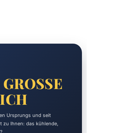
 GROSSE N
CH
hen Ursprungs und seit
st zu Ihnen: das kühlende,
?