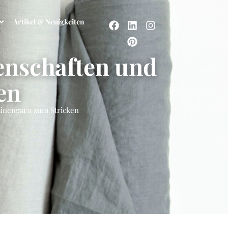
Artikel & Neuigkeiten
genschaften und
en
einengarn zum Stricken