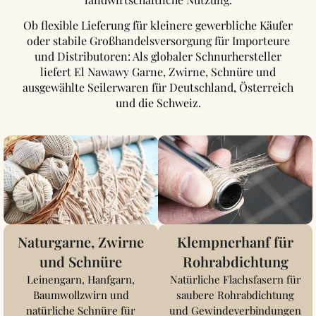
Ob flexible Lieferung für kleinere gewerbliche Käufer
oder stabile Großhandelsversorgung für Importeure
und Distributoren: Als globaler Schnurhersteller
liefert El Nawawy Garne, Zwirne, Schnüre und
ausgewählte Seilerwaren für Deutschland, Österreich
und die Schweiz.
Naturgarne, Zwirne
Klempnerhanf für
und Schnüre
Rohrabdichtung
Leinengarn, Hanfgarn,
Natürliche Flachsfasern für
Baumwollzwirn und
saubere Rohrabdichtung
natürliche Schnüre für
und Gewindeverbindungen