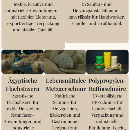
textile, kreative und
in Sanitär- und
industrielle Anwendungen –
Heizungsinstallationen –
mit flexibler Lieferung,
zuverlässig für Handwerker,
exportfertiger Verpackung
Händler und Großhandel.
und stabiler Qualität.
Ägyptische
Lebensmittelechte
Polypropylen-
Flachsfasern
Metzgerschnur
Raffiaschnüre
Ägyptische
Natürliche
UV-stabilisierte
Flachsfasern für
Schnüre für
PP-Schnüre für
textile Hersteller,
Metzgereien,
Landwirtschaft,
Naturfaser-
Bäckereien und
Verpackung und
Anwendungen und
Gastronomie.
industrielle
industrielle
Geeignet zum
Bündelung. Leicht,