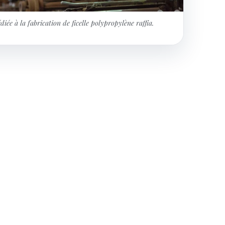
Intérieu
iée à la fabrication de ficelle polypropylène raffia.