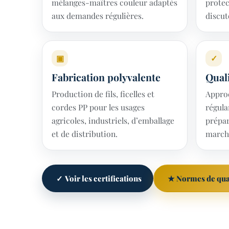
mélanges-maîtres couleur adaptés
protec
aux demandes régulières.
discut
▣
✓
Fabrication polyvalente
Quali
Production de fils, ficelles et
Appro
cordes PP pour les usages
régula
agricoles, industriels, d’emballage
prépa
et de distribution.
marché
✓
★
Voir les certifications
Normes de qua