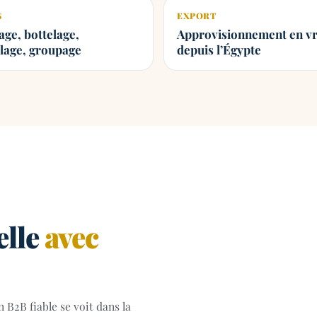
S
EXPORT
age, bottelage,
Approvisionnement en v
lage, groupage
depuis l’Égypte
elle
avec
n B2B fiable se voit dans la