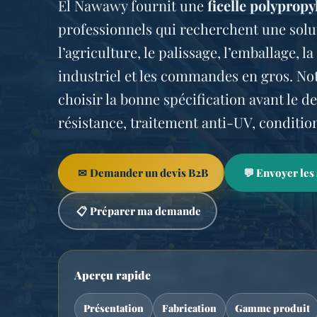
El Nawawy fournit une
ficelle polypropy
professionnels qui recherchent une solu
l’agriculture, le palissage, l’emballage, l
industriel et les commandes en gros. Not
choisir la bonne spécification avant le de
résistance, traitement anti-UV, conditio
✉
💬
Demander un devis B2B
Envoyer les 
📋
Préparer ma demande
Aperçu rapide
Présentation
Fabrication
Gamme produit