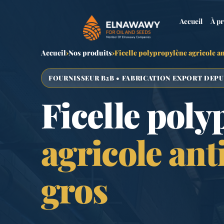
Accueil
À p
Accueil
›
Nos produits
›
Ficelle polypropylène agricole a
FOURNISSEUR B2B • FABRICATION EXPORT DEPU
Ficelle pol
agricole ant
gros