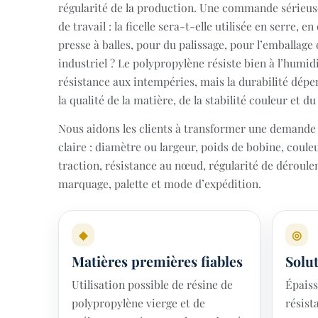
régularité de la production. Une commande sérieu
de travail : la ficelle sera-t-elle utilisée en serre, e
presse à balles, pour du palissage, pour l’emballage
industriel ? Le polypropylène résiste bien à l’humidi
résistance aux intempéries, mais la durabilité dépe
la qualité de la matière, de la stabilité couleur et d
Nous aidons les clients à transformer une demande 
claire : diamètre ou largeur, poids de bobine, couleu
traction, résistance au nœud, régularité de déroule
marquage, palette et mode d’expédition.
◆
◎
Matières premières fiables
Solu
Utilisation possible de résine de
Épaiss
polypropylène vierge et de
résist