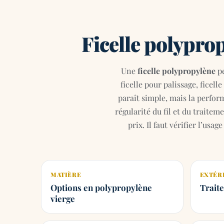
Ficelle polypro
Une
ficelle polypropylène
pe
ficelle pour palissage, ficel
paraît simple, mais la perfor
régularité du fil et du traite
prix. Il faut vérifier l’usa
MATIÈRE
EXTÉR
Options en polypropylène
Trait
vierge