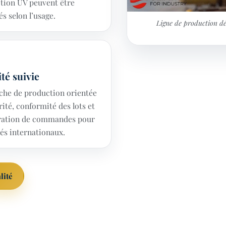
tion UV peuvent être
és selon l’usage.
Ligne de production déd
té suivie
che de production orientée
rité, conformité des lots et
ration de commandes pour
s internationaux.
lité