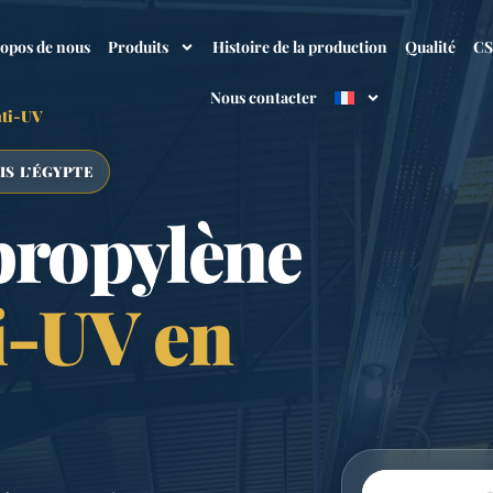
ropos de nous
Produits
Histoire de la production
Qualité
C
Nous contacter
nti-UV
IS L’ÉGYPTE
ypropylène
i-UV en