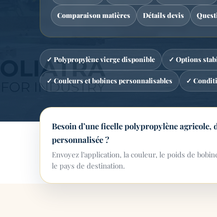
Comparaison matières
Détails devis
Quest
✓ Polypropylène vierge disponible
✓ Options stab
✓ Couleurs et bobines personnalisables
✓ Condit
Besoin d’une ficelle polypropylène agricole,
personnalisée ?
Envoyez l’application, la couleur, le poids de bobine
le pays de destination.