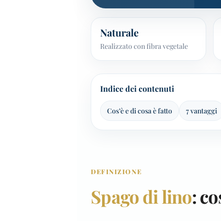
Naturale
Realizzato con fibra vegetale
Indice dei contenuti
Cos’è e di cosa è fatto
7 vantaggi
DEFINIZIONE
Spago di lino
: co