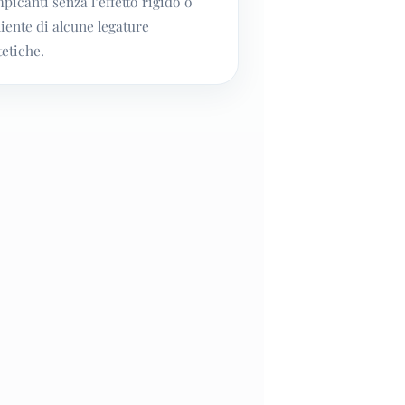
picanti senza l’effetto rigido o
liente di alcune legature
tetiche.