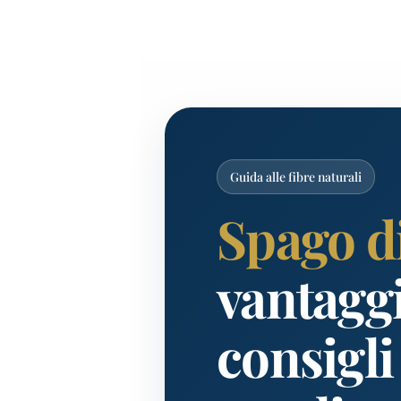
Guida alle fibre naturali
Spago di
vantaggi
consigli