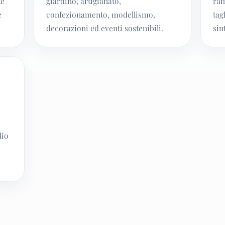
te
giardino, artigianato,
ram
e
confezionamento, modellismo,
tag
decorazioni ed eventi sostenibili.
sin
lio