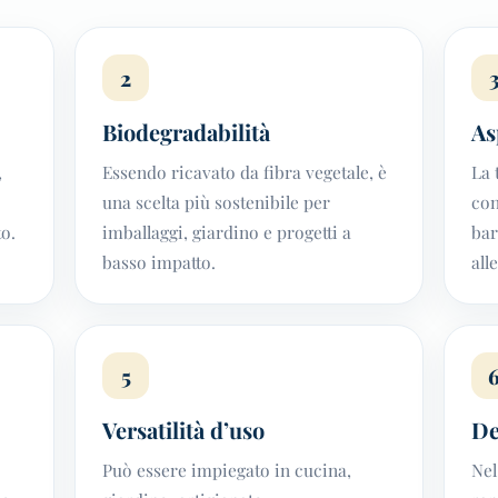
2
Biodegradabilità
As
,
Essendo ricavato da fibra vegetale, è
La 
una scelta più sostenibile per
con
o.
imballaggi, giardino e progetti a
bar
basso impatto.
all
5
Versatilità d’uso
De
Può essere impiegato in cucina,
Nel