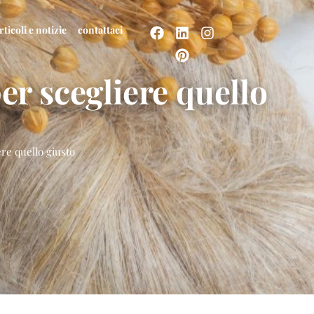
rticoli e notizie
contattaci
per scegliere quello
ere quello giusto