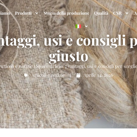
siamo
Prodotti
Storia della produzione
Qualità
CSR
A
ntaggi, usi e consigli 
giusto
Articoli e notizie
|
Spago di lino: 7 vantaggi, usi e consigli per scegli
Articoli e notizie
Aprile 14, 2026