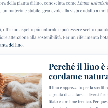
bra della pianta di lino, conosciuta come
Linum usitatis
re un materiale stabile, gradevole alla vista e adatto a molti
ci, offre un aspetto più naturale e può essere scelto quand
iore attenzione alla sostenibilità. Per un riferimento bot
anta del lino
.
Perché il lino è
cordame natura
Il lino è apprezzato per la sua fibr
capacità di adattarsi a diversi for
filato e cordame tecnico. Per ques