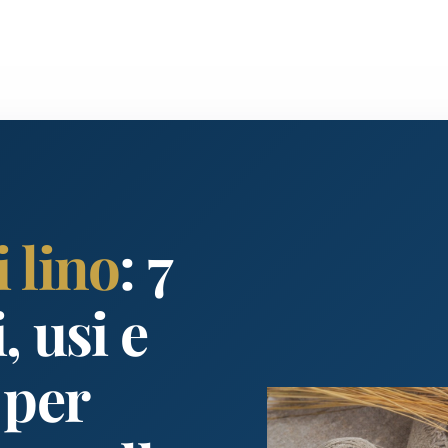
 lino
: 7
, usi e
 per