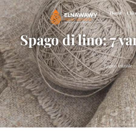
Home
Chi 
Spago di lino: 7 va
Pagina iniziale
|