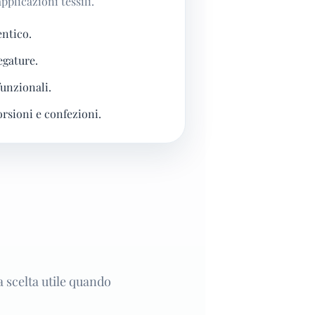
pplicazioni tessili.
entico.
egature.
funzionali.
orsioni e confezioni.
a scelta utile quando